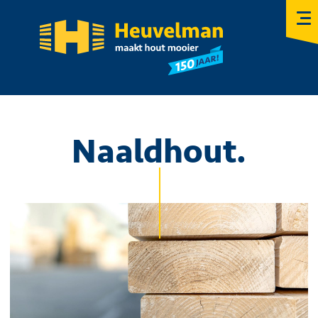
Over Heuvelman
Vacatures
Certificaten
Contact
Naaldhout.